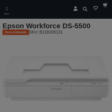
Skip
to
Pesquisar
main
Menu
content
Epson Workforce DS-5500
SKU: B11B205131
Descontinuado