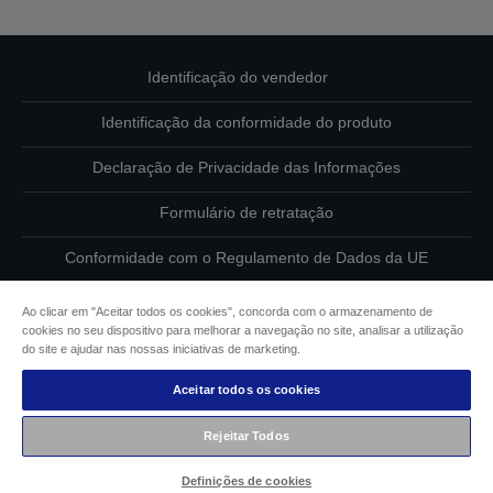
Identificação do vendedor
Identificação da conformidade do produto
Declaração de Privacidade das Informações
Formulário de retratação
Conformidade com o Regulamento de Dados da UE
Contacte-nos sobre os seus dados
Ao clicar em "Aceitar todos os cookies", concorda com o armazenamento de
cookies no seu dispositivo para melhorar a navegação no site, analisar a utilização
Informações sobre cookies
do site e ajudar nas nossas iniciativas de marketing.
Aceitar todos os cookies
Compromisso da Epson para com a acessibilidade
Rejeitar Todos
Copyright © 2026 Seiko Epson
Definições de cookies