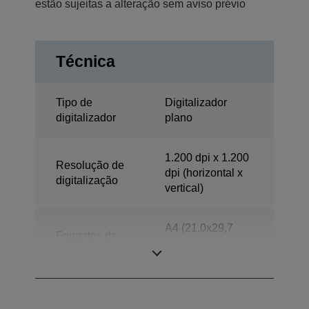
estão sujeitas a alteração sem aviso prévio
Técnica
Tipo de
Digitalizador
digitalizador
plano
1.200 dpi x 1.200
Resolução de
dpi (horizontal x
digitalização
vertical)
A4 (21.0x29,7
Formatos de
cm), A5, A6, B5,
papel
Letter, Executivo