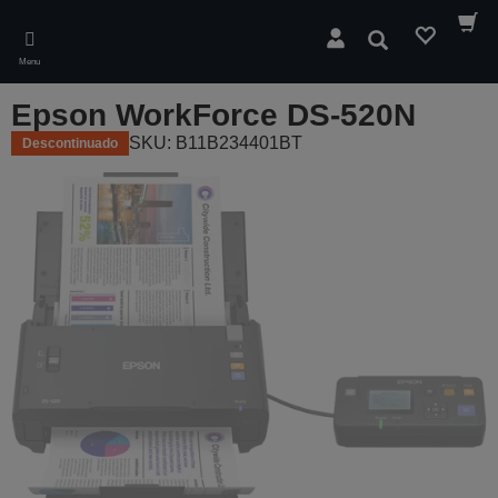
Skip
to
Pesquisar
main
Menu
content
Epson WorkForce DS-520N
SKU: B11B234401BT
Descontinuado