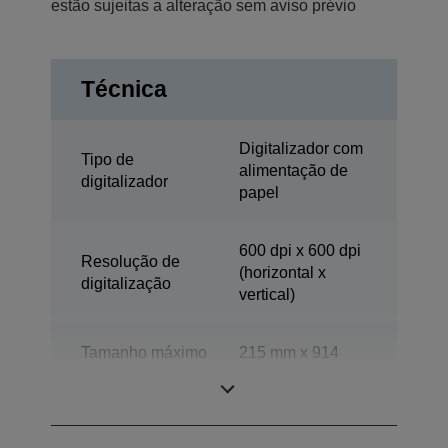
estão sujeitas a alteração sem aviso prévio
Técnica
Digitalizador com
Tipo de
alimentação de
digitalizador
papel
600 dpi x 600 dpi
Resolução de
(horizontal x
digitalização
vertical)
Tamanho máximo
215 mm x 914
do documento-
mm (horizontal x
ADF
vertical)