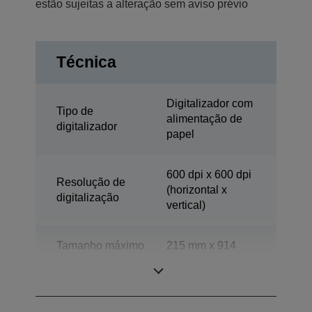
estão sujeitas a alteração sem aviso prévio
Técnica
Digitalizador com
Tipo de
alimentação de
digitalizador
papel
600 dpi x 600 dpi
Resolução de
(horizontal x
digitalização
vertical)
Tamanho máximo
215 mm x 914
do documento-
mm (horizontal x
ADF
vertical)