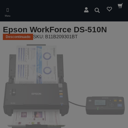
Skip
to
Pesquisar
main
Menu
content
Epson WorkForce DS-510N
SKU: B11B209301BT
Descontinuado